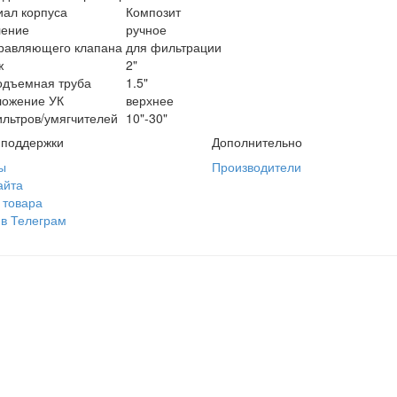
ал корпуса
Композит
ление
ручное
равляющего клапана
для фильтрации
ж
2"
одъемная труба
1.5"
ложение УК
верхнее
льтров/умягчителей
10"-30"
 поддержки
Дополнительно
ы
Производители
айта
 товара
 в Телеграм