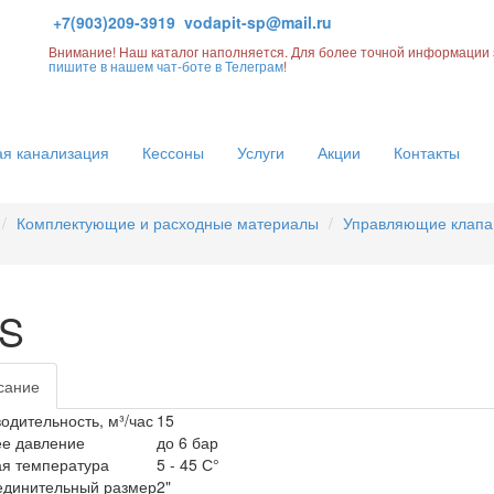
+7(903)209-3919
vodapit-sp@mail.ru
Внимание! Наш каталог наполняется. Для более точной информации 
пишите в нашем чат-боте в Телеграм
!
я канализация
Кессоны
Услуги
Акции
Контакты
Комплектующие и расходные материалы
Управляющие клап
BS
сание
одительность, м³/час
15
ее давление
до 6 бар
я температура
5 - 45 С°
единительный размер
2"