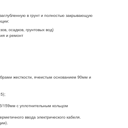
 заглубленную в грунт и полностью закрывающую
кции:
ов, осадков, грунтовых вод)
ния и ремонт
ебрами жесткости, ячеистым основанием 90мм и
5);
3/159мм с уплотнительным кольцом
ерметичного ввода электрического кабеля.
ии).