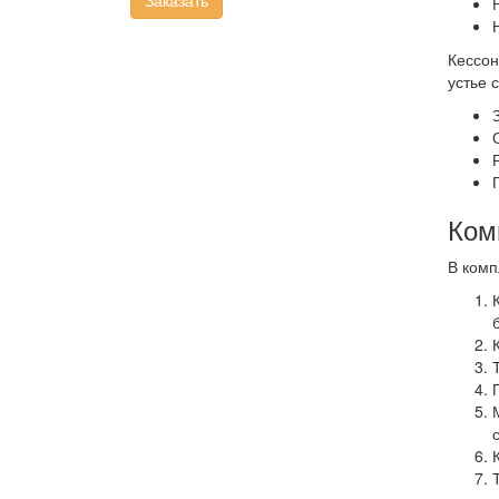
Заказать
Кессон
устье 
Ком
В комп