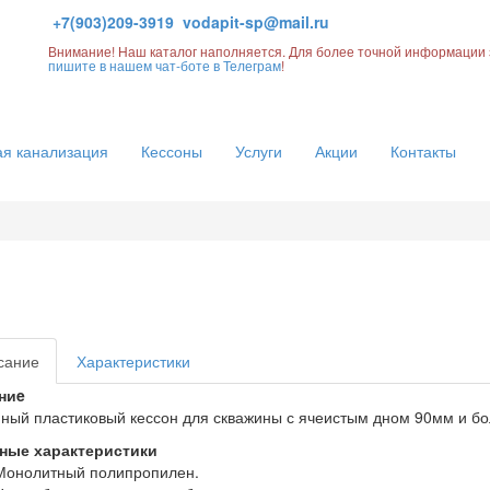
+7(903)209-3919
vodapit-sp@mail.ru
Внимание! Наш каталог наполняется. Для более точной информации 
пишите в нашем чат-боте в Телеграм
!
я канализация
Кессоны
Услуги
Акции
Контакты
сание
Характеристики
ниe
ный пластиковый кессон для скважины с ячеистым дном 90мм и б
ные характеристики
Монолитный полипропилен.