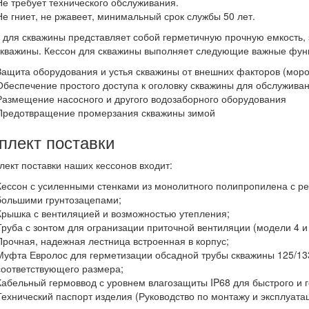
Не требует технического обслуживания.
Не гниет, не ржавеет, минимальный срок службы 50 лет.
 для скважины представляет собой герметичную прочную емкость,
скважины. Кессон для скважины выполняет следующие важные фун
Защита оборудования и устья скважины от внешних факторов (мороз
Обеспечение простого доступа к оголовку скважины для обслужива
Размещение насосного и другого водозаборного оборудования
Предотвращение промерзания скважины зимой
плект поставки
лект поставки наших кессонов входит:
Кессон с усиленными стенками из монолитного полипропилена с р
большими грунтозацепами;
Крышка с вентиляцией и возможностью утепления;
Труба с зонтом для огранизации приточной вентиляции (модели 4 и 
Прочная, надежная лестница встроенная в корпус;
Муфта Евролос для герметизации обсадной трубы скважины 125/13
соответствующего размера;
Кабельный гермоввод с уровнем влагозащиты IP68 для быстрого и г
Технический паспорт изделия (Руководство по монтажу и эксплуатац