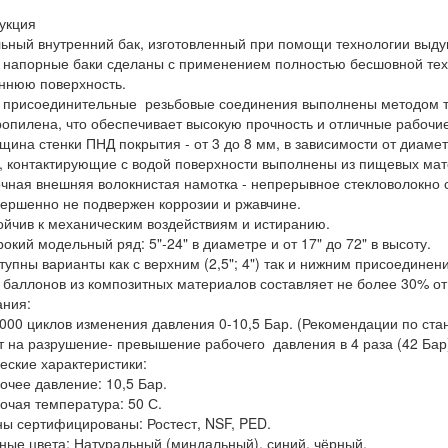
укция
ный внутренний бак, изготовленный при помощи технологии выду
напорные баки сделаны с применением полностью бесшовной тех
ннюю поверхность.
присоединительные резьбовые соединения выполнены методом то
опилена, что обеспечивает высокую прочность и отличные рабочие
ина стенки ПНД покрытия - от 3 до 8 мм, в зависимости от диаме
 контактирующие с водой поверхности выполнены из пищевых мат
ная внешняя волокнистая намотка - непрерывное стекловолокно 
ршенно не подвержен коррозии и ржавчине.
йчив к механическим воздействиям и истиранию.
кий модельный ряд: 5"-24" в диаметре и от 17" до 72" в высоту.
упны варианты как с верхним (2,5"; 4") так и нижним присоединен
баллонов из композитных материалов составляет не более 30% от
ания:
00 циклов изменения давления 0-10,5 Бар. (Рекомендации по стан
 на разрушение- превышение рабочего давления в 4 раза (42 Бар
еские характеристики:
чее давление: 10,5 Бар.
чая температура: 50 С.
ы сертифицированы: Ростест, NSF, PED.
ные цвета: Натуральный (миндальный), синий, чёрный.