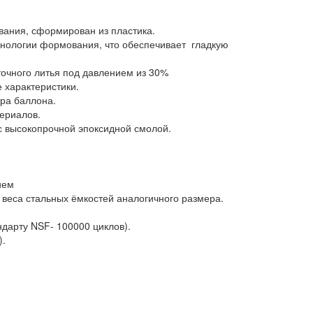
вания, сформирован из пластика.
нологии формования, что обеспечивает гладкую
чного литья под давлением из 30%
 характеристики.
тра баллона.
ериалов.
с высокопрочной эпоксидной смолой.
ием
 веса стальных ёмкостей аналогичного размера.
дарту NSF- 100000 циклов).
).