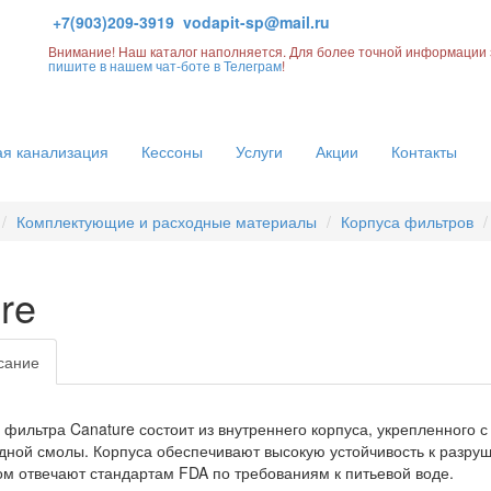
+7(903)209-3919
vodapit-sp@mail.ru
Внимание! Наш каталог наполняется. Для более точной информации 
пишите в нашем чат-боте в Телеграм
!
я канализация
Кессоны
Услуги
Акции
Контакты
Комплектующие и расходные материалы
Корпуса фильтров
re
сание
 фильтра Canature состоит из внутреннего корпуса, укрепленного 
дной смолы. Корпуса обеспечивают высокую устойчивость к разру
ом отвечают стандартам FDA по требованиям к питьевой воде.