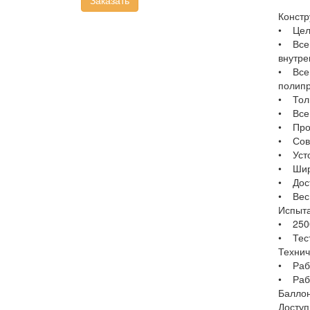
Заказать
Констр
• Цель
• Все 
внутре
• Все 
полипр
• Толщ
• Все,
• Проч
• Сове
• Усто
• Широ
• Дост
• Вес 
Испыт
• 2500
• Тест
Технич
• Рабо
• Рабо
Баллон
Доступ