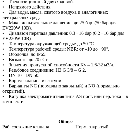
• Трехпозиционный двухходовой.
• Непрямого действия.
• Для воды, масла, сжатого воздуха и аналогичных
нейтральных сред.
• Макс. испытательное давление: до 25 бар. (50 бар для
EV220W 10B).
• Диапазон перепада давления: 0,3 - 16 бар (0,2 - 16 бар для
EV220W 10B)
• Температура окружающей среды: до 50 °C.
• Температура рабочей среды: NBR: от –10 до +90°.
• Оболочка: до IP65.
• Вязкость: до 20 сСт.
• Значения пропускной способности Kv – 1,6-32 м3/ч.
• Резьбовое соединение: НЗ G 3/8 – G 2,
• DN 10 - DN 50.
• Корпус клапана из латуни
• Варианты NC (нормально закрытый) и NO (нормально
открытый).
• Катушка электромагнитная типа AS пост. или пер. тока – в
комплекте.
Общее
Раб. состояние клапана
Норм. закрытый