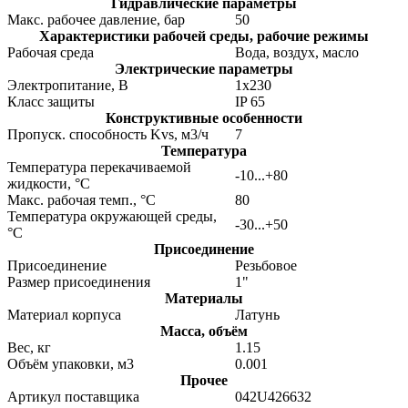
Гидравлические параметры
Макс. рабочее давление, бар
50
Xарактеристики рабочей среды, рабочие режимы
Рабочая среда
Вода, воздух, масло
Электрические параметры
Электропитание, В
1х230
Класс защиты
IP 65
Конструктивные особенности
Пропуск. способность Kvs, м3/ч
7
Температура
Температура перекачиваемой
-10...+80
жидкости, °С
Макс. рабочая темп., °С
80
Температура окружающей среды,
-30...+50
°С
Присоединение
Присоединение
Резьбовое
Размер присоединения
1"
Материалы
Материал корпуса
Латунь
Масса, объём
Вес, кг
1.15
Объём упаковки, м3
0.001
Прочее
Артикул поставщика
042U426632