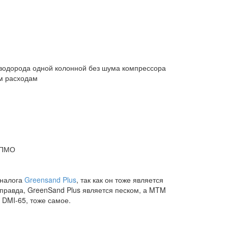
водорода одной колонной без шума компрессора
ым расходам
л ПМО
аналога
Greensand Plus
, так как он тоже является
, правда, GreenSand Plus является песком, а MTM
DMI-65, тоже самое.