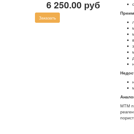
6 250.00 руб
Преим
Заказать
Недос
Анало
МТМ пр
реаген
порист