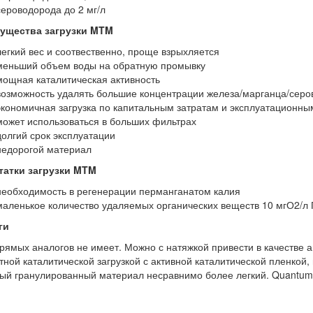
сероводорода до 2 мг/л
ущества загрузки MTM
легкий вес и соотвественно, проще взрыхляется
меньший объем воды на обратную промывку
мощная каталитическая активность
возможность удалять большие концентрации железа/марганца/серо
экономичная загрузка по капитальным затратам и эксплуатационн
может использоваться в больших фильтрах
долгий срок эксплуатации
недорогой материал
татки загрузки MTM
необходимость в регенерации перманганатом калия
маленькое количество удаляемых органических веществ 10 мгО2/
ги
ямых аналогов не имеет. Можно с натяжкой привести в качестве 
тной каталитической загрузкой с активной каталитической пленкой
ый гранулированный материал несравнимо более легкий. Quantum 