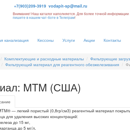
+7(903)209-3919
vodapit-sp@mail.ru
Внимание! Наш каталог наполняется. Для более точной информации 
пишите в нашем чат-боте в Телеграм
!
я канализация
Кессоны
Услуги
Акции
Контакты
Комплектующие и расходные материалы
Фильтрующие загруз
Фильтрующий материал для реагентного обезжелезивания
Ф
иал: MTM (США)
сание
MTM® — легкий пористый (0,8гр/см3) реагентный материал покрыты
ца для удаления высоких концентраций:
железа до 15 мг,
марганца до 5 мг/л,