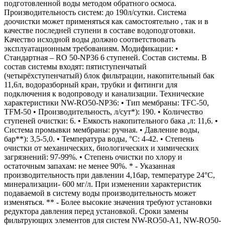
подготовленной воды методом обратного осмоса.
Производительность систем: до 190л/сутки. Система
доочистки может применяться как самостоятельно , так и в
качестве последней ступени в составе водоподготовки.
Качество исходной воды должно соответствовать
эксплуатационным требованиям. Модификации: •
Стандартная – RO 50-NP36 6 ступеней. Состав системы. В
состав системы входят: пятиступенчатый
(четырёхступенчатый) блок фильтрации, накопительный бак
11,6л, водоразборный кран, трубки и фитинги для
подключения к водопроводу и канализации. Технические
характеристики NW-RO50-NP36: • Тип мембраны: TFC-50,
TFM-50 • Производительность, л/сут*): 190. • Количество
ступеней очистки: 6. • Емкость накопительного бака ,л: 11,6. •
Система промывки мембраны: ручная. • Давление воды,
бар**): 3,5-5,0. • Температура воды, °С: 4-42. • Степень
очистки от механических, биологических и химических
загрязнений: 97-99%. • Степень очистки по хлору и
остаточным запахам: не менее 90%. * - Указанная
производительность при давлении 4,1бар, температуре 24°С,
минерализации- 600 мг/л. При изменении характеристик
подаваемой в систему воды производительность может
изменяться. ** - Более высокие значения требуют установки
редуктора давления перед установкой. Сроки замены
фильтрующих элементов для систем NW-RO50-A1, NW-RO50-