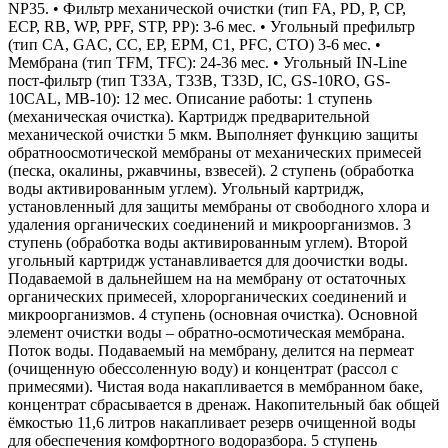
NP35. • Фильтр механической очистки (тип FA, PD, P, CP,
ECP, RB, WP, PPF, STP, PP): 3-6 мес. • Угольный префильтр
(тип CA, GAC, CC, EP, EPM, C1, PFC, CTO) 3-6 мес. •
Мембрана (тип TFM, TFC): 24-36 мес. • Угольный IN-Line
пост-фильтр (тип T33A, T33B, T33D, IC, GS-10RO, GS-
10CAL, MB-10): 12 мес. Описание работы: 1 ступень
(механическая очистка). Картридж предварительной
механической очистки 5 мкм. Выполняет функцию защиты
обратноосмотической мембраны от механических примесей
(песка, окалины, ржавчины, взвесей). 2 ступень (обработка
воды активированным углем). Угольный картридж,
установленный для защиты мембраны от свободного хлора и
удаления органических соединений и микроорганизмов. 3
ступень (обработка воды активированным углем). Второй
угольный картридж устанавливается для доочистки воды.
Подаваемой в дальнейшем на на мембрану от остаточных
органических примесей, хлорорганических соединений и
микроорганизмов. 4 ступень (основная очистка). Основной
элемент очистки воды – обратно-осмотическая мембрана.
Поток воды. Подаваемый на мембрану, делится на пермеат
(очищенную обессоленную воду) и концентрат (рассол с
примесями). Чистая вода накапливается в мембранном баке,
концентрат сбрасывается в дренаж. Накопительный бак общей
ёмкостью 11,6 литров накапливает резерв очищенной воды
для обеспечения комфортного водоразбора. 5 ступень