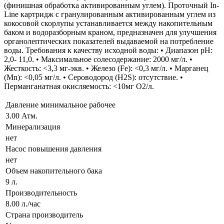
(финишная обработка активированным углем). Проточный In-
Line картридж с гранулированным активированным углем из
кокосовой скорлупы устанавливается между накопительным
баком и водоразборным краном, предназначен для улучшения
органолептических показателей выдаваемой на потребление
воды. Требования к качеству исходной воды: • Диапазон pH:
2,0- 11,0. • Максимальное солесодержание: 2000 мг/л. •
Жесткость: <3,3 мг-экв. • Железо (Fe): <0,3 мг/л. • Марганец
(Mn): <0,05 мг/л. • Сероводород (H2S): отсутствие. •
Перманганатная окисляемость: <10мг О2/л.
Давление минимальное рабочее
3.00 Атм.
Минерализация
нет
Насос повышения давления
нет
Объем накопительного бака
9 л.
Производительность
8.00 л./час
Страна производитель