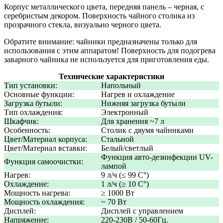
Корпус металлического цвета, передняя панель – черная, с
серебристым декором. Поверхность чайного столика из
прозрачного стекла, визуально черного цвета.
Обратите внимание: чайники предназначены только для
использования с этим аппаратом! Поверхность для подогрева
заварного чайника не используется для приготовления еды.
Технические характеристики
Тип установки:
Напольный
Основные функции:
Нагрев и охлаждение
Загрузка бутыли:
Нижняя загрузка бутыли
Тип охлаждения:
Электронный
Шкафчик:
Для хранения ~7 л
Особенность:
Столик с двумя чайниками
Цвет/Материал корпуса:
Стальной
Цвет/Материал вставки:
Белый/светлый
Функция авто-дезинфекции UV-
Функция самоочистки:
лампой
Нагрев:
9 л/ч (≤ 99 C°)
Охлаждение:
1 л/ч (≥ 10 C°)
Мощность нагрева:
≥ 1000 Вт
Мощность охлаждения:
~ 70 Вт
Дисплей:
Дисплей с управлением
Напряжение:
220-230В / 50-60Гц.