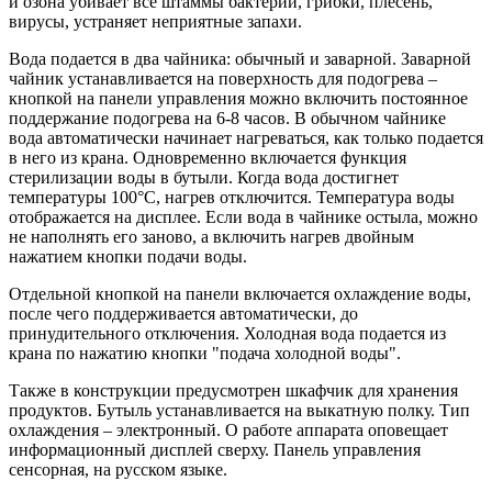
и озона убивает все штаммы бактерий, грибки, плесень,
вирусы, устраняет неприятные запахи.
Вода подается в два чайника: обычный и заварной. Заварной
чайник устанавливается на поверхность для подогрева –
кнопкой на панели управления можно включить постоянное
поддержание подогрева на 6-8 часов. В обычном чайнике
вода автоматически начинает нагреваться, как только подается
в него из крана. Одновременно включается функция
стерилизации воды в бутыли. Когда вода достигнет
температуры 100°С, нагрев отключится. Температура воды
отображается на дисплее. Если вода в чайнике остыла, можно
не наполнять его заново, а включить нагрев двойным
нажатием кнопки подачи воды.
Отдельной кнопкой на панели включается охлаждение воды,
после чего поддерживается автоматически, до
принудительного отключения. Холодная вода подается из
крана по нажатию кнопки "подача холодной воды".
Также в конструкции предусмотрен шкафчик для хранения
продуктов. Бутыль устанавливается на выкатную полку. Тип
охлаждения – электронный. О работе аппарата оповещает
информационный дисплей сверху. Панель управления
сенсорная, на русском языке.